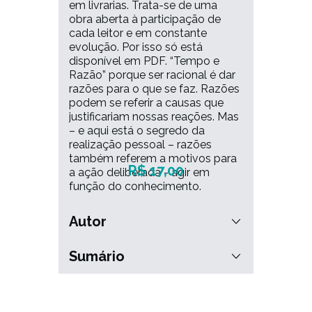
em livrarias. Trata-se de uma
nada e atolado(a) em
obra aberta à participação de
pendências, provavelmente
cada leitor e em constante
está perdendo de viver a vida
evolução. Por isso só está
disponível em PDF. “Tempo e
que você realmente gostaria de
Razão” porque ser racional é dar
Compre o livro que é a base do
viver.
razões para o que se faz. Razões
curso que já trouxe equilíbrio,
podem se referir a causas que
produtividade e sorriso no rosto
justificariam nossas reações. Mas
para mais de 25 mil pessoas.
– e aqui está o segredo da
Preço:
realização pessoal – razões
também referem a motivos para
R$ 17,00
a ação deliberada - agir em
função do conhecimento.
Autor
Jaime Wagner
Jaime Wagner nasceu em Porto
Sumário
Alegre em 1953, é casado e tem 3
PREFÁCIO
filhos. Dirige a PowerSelf, é
CAPÍTULO 1 GESTÃO DO
investidor e mentor da Vakinha,
TEMPO?
Diretor e Presidente do Conselho
1.1. A SEDE DA RAZÃO