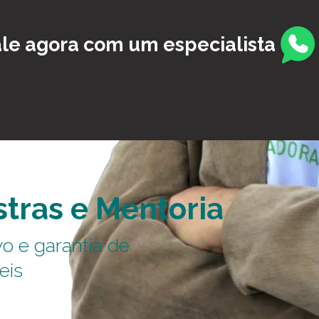
le agora com um especialista
stras e Mentoria
o e garantia de
eis