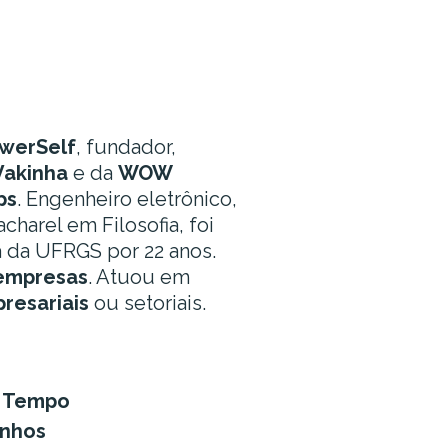
werSelf
, fundador,
Vakinha
e da
WOW
ps
. Engenheiro eletrônico,
harel em Filosofia, foi
a da UFRGS por 22 anos.
empresas
. Atuou em
resariais
ou setoriais.
o Tempo
onhos