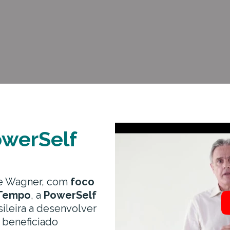
owerSelf
e Wagner, com
foco
 Tempo
, a
PowerSelf
ileira a desenvolver
 beneficiado