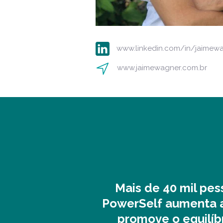
www.linkedin.com/in/jaimew
www.jaimewagner.com.br
Mais de 40 mil pe
PowerSelf aumenta a
promove o equilíb