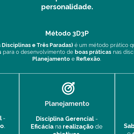
personalidade.
Método 3D3P
Disciplinas e Três Paradas)
é um método prático q
s
para o desenvolvimento de
boas práticas
nas disc
Planejamento
e
Reflexão
.
Planejamento
l
-
Disciplina Gerencial
-
Sab
ão
.
Eficácia
na
realização
de
e