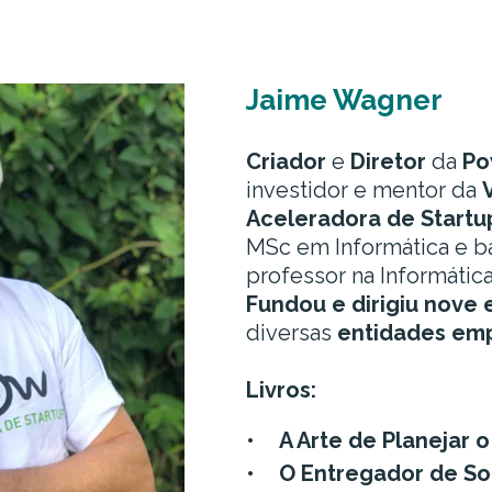
Jaime Wagner
Criador
e
Diretor
da
Po
investidor e mentor da
Aceleradora de Startu
MSc em Informática e bac
professor na Informátic
Fundou e dirigiu
nove 
diversas
entidades emp
Livros:
A Arte de Planejar 
O Entregador de S