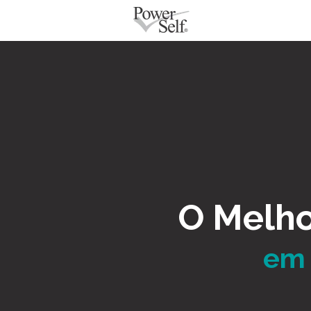
O Melho
em 