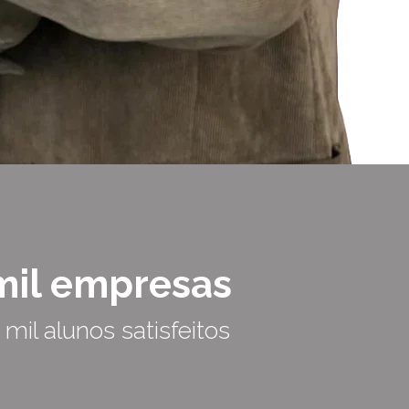
mil empresas
 mil alunos satisfeitos