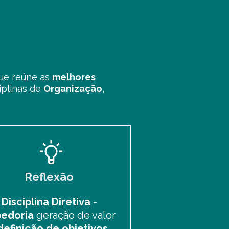
ue reúne as
melhores
iplinas de
Organização
,
Reflexão
Disciplina Diretiva
-
edoria
geração de valor
definição de objetivos
.