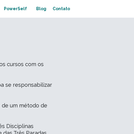
PowerSelf
Blog
Contato
 os cursos com os
a se responsabilizar
és de um método de
s Disciplinas
e das Três Paradas