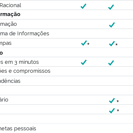
 Racional
ormação
ormação
ema de Informações
impas
*
*
o
es em 3 minutos
es e compromissos
ndências
ário
*
*
metas pessoais