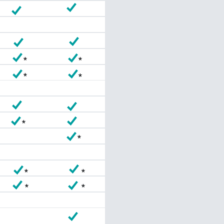
*
*
*
*
*
*
*
*
*
*