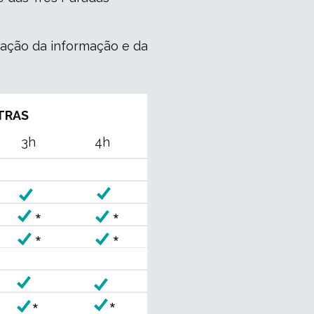
zação da informação e da
TRAS
3h
4h
*
*
*
*
*
*