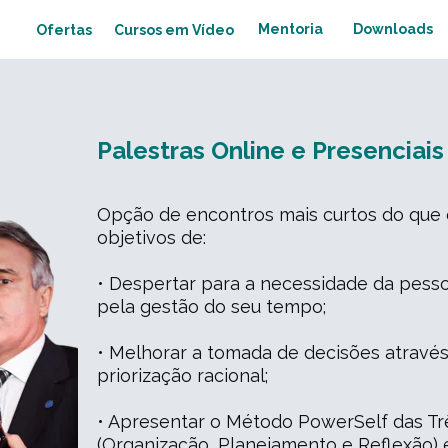
Mentoria
Downloads
Cursos em Vídeo
Ofertas
Palestras Online e Presenciais
Opção de encontros mais cur
tos do que
objetivos de:
• Despertar para a necessidade da pesso
pela gestão do seu tempo;
• Melhorar a tomada de decisões atrav
priorização racional;
• Apresentar o Método PowerSelf das Trê
(Organização, Planejamento e Reflexão) 