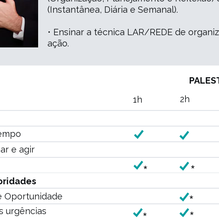
(Instantânea, Diária e Semanal).
• Ensinar a técnica LAR/REDE de organi
ação.
PALES
2h
1h
Tempo
r e agir
*
*
oridades
*
de Oportunidade
s urgências
*
*