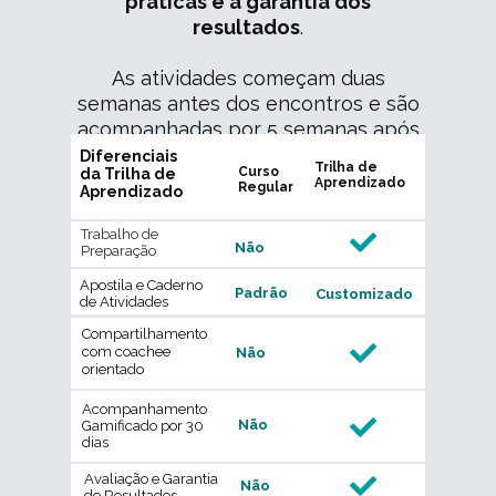
práticas e a garantia dos
resultados
.
As atividades começam duas
semanas antes dos encontros e são
acompanhadas por 5 semanas após
os mesmos
Diferenciais
Trilha de
Curso
da Trilha de
Aprendizado
Regular
Aprendizado
Trabalho de
Não
Preparação
Apostila e Caderno
Padrão
Customizado
de Atividades
Compartilhamento
com coachee
Não
orientado
Acompanhamento
Não
Gamificado por 30
dias
Avaliação e Garantia
Não
de Resultados